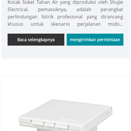
Kotak Soket Tahan Air yang diproduksi oleh Shujie
Electrical, pemasoknya, adalah perangkat
perlindungan listrik profesional yang dirancang
khusus untuk skenario perjalanan mobile
kendaraan rekreasi. Hal ini berfokus pada dua
tuntutan inti: keamanan listrik luar ruangan dan
Baca selengkapnya
mengirimkan permintaan
kompatibilitas ruang. Ini bukan perpanjangan
sederhana dari kotak soket rumah tangga biasa;
sebaliknya, ini adalah solusi perlindungan yang
dirancang ulang untuk skenario khusus seperti
parkir luar ruangan pada kendaraan rekreasi dan
lingkungan lembab di dalam kendaraan.