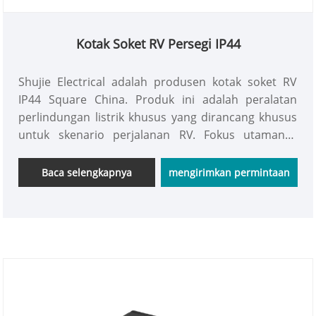
Kotak Soket RV Persegi IP44
Shujie Electrical adalah produsen kotak soket RV
IP44 Square China. Produk ini adalah peralatan
perlindungan listrik khusus yang dirancang khusus
untuk skenario perjalanan RV. Fokus utamanya
adalah mengatasi masalah kedap air dan tahan
debu pada penggunaan listrik di luar dan dalam
Baca selengkapnya
mengirimkan permintaan
ruangan di RV, sekaligus mempertimbangkan
kompatibilitas ruang dan kemudahan penggunaan.
Ini berbeda dengan kotak pelindung soket umum
yang tersedia di pasaran. Sebaliknya, ia mengadopsi
struktur persegi biasa dan dilengkapi dengan
standar tahan air IP44, yang dirancang khusus
untuk skenario penggunaan listrik RV.