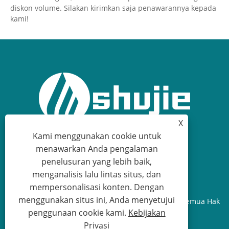
di RV, sehingga mencapai tingkat perlindungan IP44.
diskon volume. Silakan kirimkan saja penawarannya kepada
Ini secara efektif dapat mencegah percikan air dan
kami!
intrusi debu, menghilangkan risiko korsleting dan
kebocoran listrik yang disebabkan oleh akumulasi
kelembaban dan debu di soket.
X
Kami menggunakan cookie untuk
menawarkan Anda pengalaman
+86-574-63440033
penelusuran yang lebih baik,
menganalisis lalu lintas situs, dan
sales.shujie@163.com
mempersonalisasi konten. Dengan
menggunakan situs ini, Anda menyetujui
Hak Cipta © 2026 Cixi Shujie Electric Co., Terbatas Semua Hak
penggunaan cookie kami.
Kebijakan
Dilindungi Undang-Undang.
Privasi