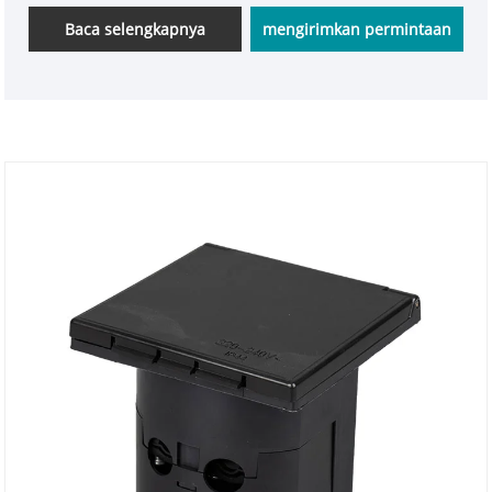
CE Eropa. Ini kompatibel dengan sebagian besar
Baca selengkapnya
mengirimkan permintaan
model kendaraan Eropa dan RV impor. Desain
persegi menghemat ruang dan mudah dipasang,
dengan fokus pada mengatasi masalah inti kedap
air, pencegahan debu, dan mencegah kontak yang
tidak disengaja untuk pengisian daya di luar
ruangan di RV. Ini memiliki konduktivitas yang stabil,
daya tahan, dan umur panjang. Baik untuk
perjalanan RV jarak jauh, berkemah di luar ruangan,
atau parkir harian dan sambungan listrik, ini dapat
memenuhi persyaratan penggunaan daya standar
Eropa, menjadikan penggunaan listrik di luar
ruangan lebih aman dan nyaman.