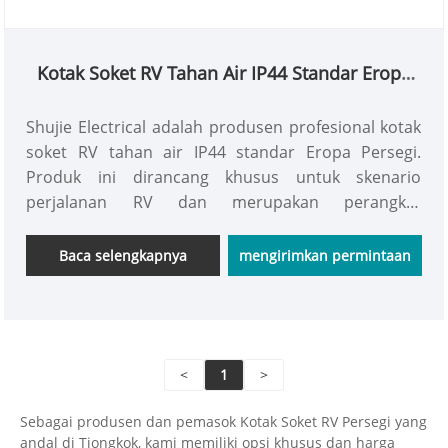
Kotak Soket RV Tahan Air IP44 Standar Eropa
Persegi
Shujie Electrical adalah produsen profesional kotak
soket RV tahan air IP44 standar Eropa Persegi.
Produk ini dirancang khusus untuk skenario
perjalanan RV dan merupakan perangkat
perlindungan listrik khusus yang sesuai dengan
spesifikasi catu daya Eropa. Berbeda dengan kotak
Baca selengkapnya
mengirimkan permintaan
soket tidak beraturan atau persegi panjang yang
umum di pasaran, produk ini mengadopsi desain
persegi biasa, menyeimbangkan kinerja
perlindungan dan kompatibilitas dengan ruang RV.
<
1
>
Tujuan utamanya adalah untuk memenuhi
persyaratan kedap air dan tahan debu untuk
Sebagai produsen dan pemasok Kotak Soket RV Persegi yang
penggunaan listrik luar ruangan dan dalam ruangan
andal di Tiongkok, kami memiliki opsi khusus dan harga