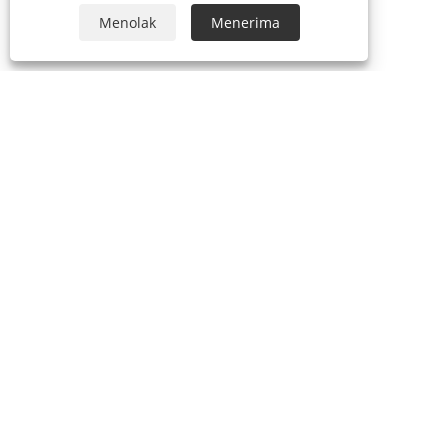
Menolak
Menerima
+86-574-63440033
sales.shujie@163.com
Hak Cipta © 2026 Cixi Shujie Electric Co., Terbatas Semua Hak
Dilindungi Undang-Undang.
Links
Sitemap
RSS
XML
Kebijakan Privasi